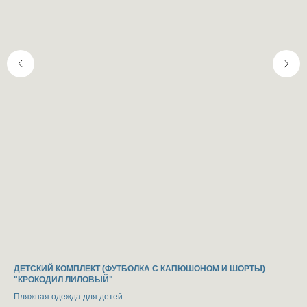
©20205 MMC "FIVE OCEANS"
СВЯЗАТЬСЯ
1073 BAKI ŞƏHƏRİ YASAMAL RAYONU
İNŞAATÇILAR PR. ev.33A
VÖEN: 1406650161
Политика конфидециальности
Каталог
О нас
Покупателям
Оферта
ДЕТСКИЙ КОМПЛЕКТ (ФУТБОЛКА С КАПЮШОНОМ И ШОРТЫ)
ДЕ
"КРОКОДИЛ ЛИЛОВЫЙ"
"D
Пляжная одежда для детей
Пля