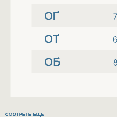
©20205 MMC "FIVE OCEANS"
СВЯЗАТЬСЯ
1073 BAKI ŞƏHƏRİ YASAMAL RAYONU
İNŞAATÇILAR PR. ev.33A
VÖEN: 1406650161
Политика конфидециальности
Каталог
О нас
Покупателям
Оферта
СМОТРЕТЬ ЕЩЁ