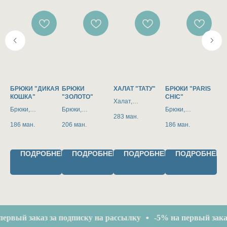
БРЮКИ "ДИКАЯ
БРЮКИ
ХАЛАТ "ТАТУ"
БРЮКИ "PARIS
ХА
КОШКА"
"ЗОЛОТО"
CHIC"
МА
Халат,
Брюки,
Брюки,
Брюки,
Хал
пропускающий
283
ман.
е
пропускающие
пропускающие
пропускающие
пр
загар
186
ман.
206
ман.
186
ман.
28
загар
загар
загар
заг
НЕЕ
ПОДРОБНЕЕ
ПОДРОБНЕЕ
ПОДРОБНЕЕ
ПОДРОБНЕЕ
вый заказ за подписку на рассылку
-5% на первый заказ за